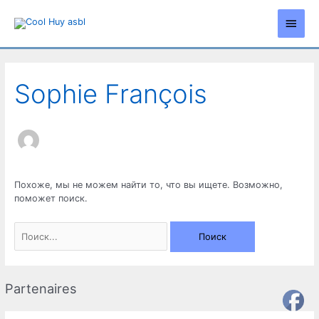
Перейти
Глав
к
содержимому
мен
Sophie François
Похоже, мы не можем найти то, что вы ищете. Возможно,
поможет поиск.
Поиск:
Partenaires