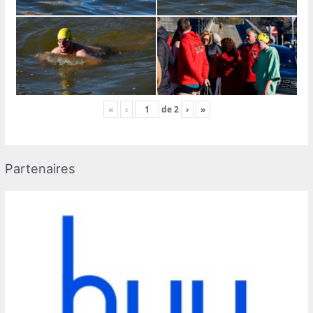
«
‹
de
2
›
»
Partenaires