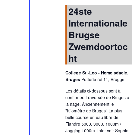
d
a
24ste
t
Internationale
e
.
Brugse
Zwemdoortoc
ht
College St.-Leo - Hemelsdaele,
Bruges
Potterie rei 11, Brugge
Les détails ci-dessous sont à
confirmer. Traversée de Bruges à
la nage. Anciennement le
"Kilomètre de Bruges" La plus
belle course en eau libre de
Flandre 5000, 3000, 1000m /
Jogging 1000m. Info: voir Sophie