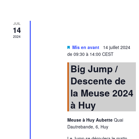
JUIL
14
2024
Mis en avant
14 juillet 2024
de 09:30
à
14:00
CEST
Big Jump /
Descente de
la Meuse 2024
à Huy
Meuse à Huy Aubette
Quai
Dautrebande, 6, Huy
Le Jump se déroulera le matin