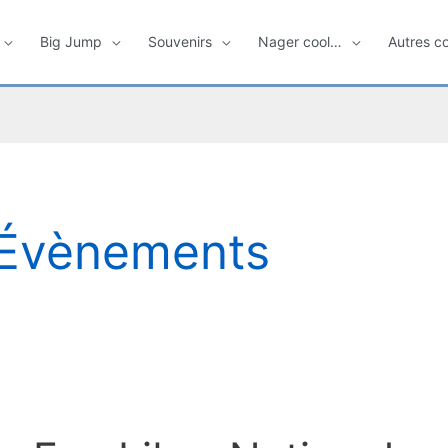
Big Jump
Souvenirs
Nager cool…
Autres c
Évènements