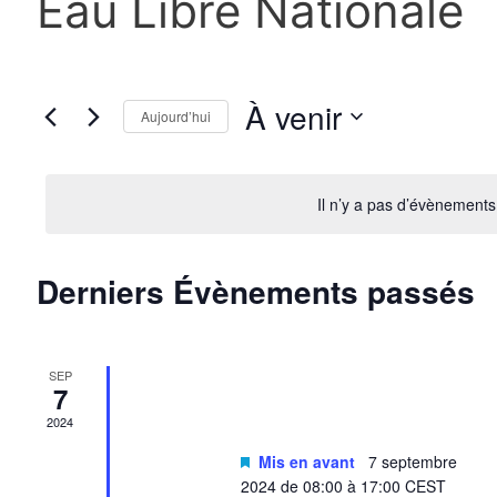
Eau Libre Nationale
À venir
Aujourd’hui
S
é
l
Il n’y a pas d’évènements 
e
c
t
Derniers Évènements passés
i
o
n
n
SEP
e
7
z
2024
u
n
Mis en avant
7 septembre
e
2024 de 08:00
à
17:00
CEST