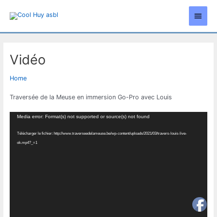
Aller
Men
au
contenu
princ
Vidéo
Home
Traversée de la Meuse en immersion Go-Pro avec Louis
Lecteur
Media error: Format(s) not supported or source(s) not found
vidéo
Télécharger le fichier: http://www.traverseedelameuse.be/wp-content/uploads/2021/03/travers-louis-live-
ok.mp4?_=1