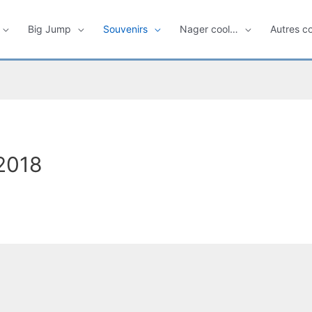
Big Jump
Souvenirs
Nager cool…
Autres c
2018