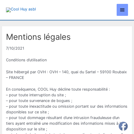
Aller
Men
au
contenu
princ
Mentions légales
7/10/2021
Conditions d’utilisation
Site hébergé par OVH : OVH – 140, quai du Sartel – 59100 Roubaix
– FRANCE
En conséquence, COOL Huy décline toute responsabilité :
– pour toute interruption du site ;
– pour toute survenance de bogues ;
– pour toute inexactitude ou omission portant sur des informations
disponibles sur ce site ;
– pour tout dommage résultant d’une intrusion frauduleuse d’un
tiers ayant entraîné une modification des informations mises à la
disposition sur le site ;