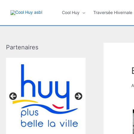
Aller
au
Cool Huy
Traversée Hivernale
contenu
Partenaires
A