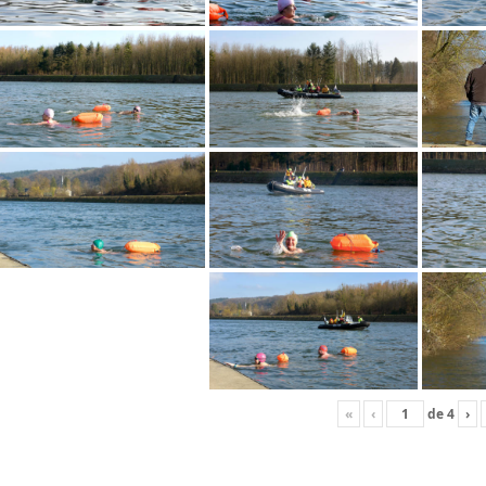
«
‹
de
4
›