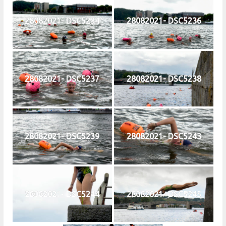
28082021- DSC5234
28082021- DSC5236
28082021- DSC5237
28082021- DSC5238
28082021- DSC5239
28082021- DSC5243
28082021- DSC5244
28082021- DSC5245