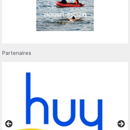
28082021- DSC5249
Partenaires