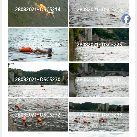
28082021- DSC5214
28082021- DSC5215
28082021- DSC5216
28082021- DSC5225
28082021- DSC5230
28082021- DSC5231
28082021- DSC5232
28082021- DSC5233