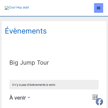
Aller
Men
au
contenu
princ
Évènements
Big Jump Tour
Il n’y a pas d’évènements à venir.
À venir
N
N
L
a
i
S
a
s
é