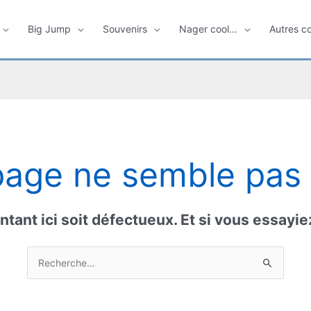
Big Jump
Souvenirs
Nager cool…
Autres c
page ne semble pas e
intant ici soit défectueux. Et si vous essayi
Rechercher :