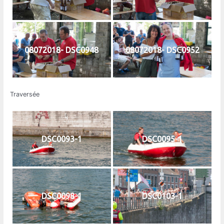
08072018- DSC0948
08072018- DSC0952
Traversée
DSC0093-1
DSC0095-1
DSC0098-1
DSC0103-1