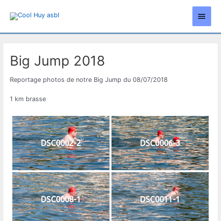
Aller
Men
au
contenu
princ
Big Jump 2018
Reportage photos de notre Big Jump du 08/07/2018
1 km brasse
DSC0002-2
DSC0006-3
DSC0008-1
DSC0011-1