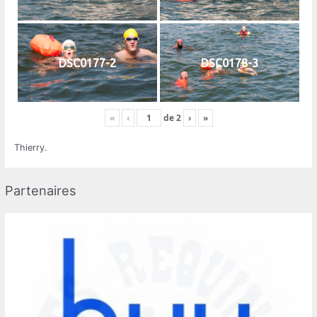
DSC0177-2
DSC0178-3
«
‹
de
2
›
»
Thierry.
Partenaires