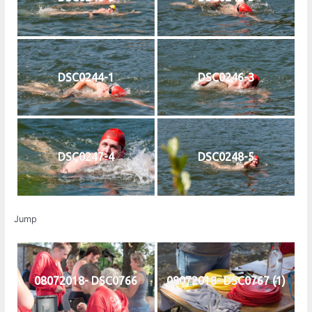
DSC0244-1
DSC0246-3
DSC0247-4
DSC0248-5
Jump
08072018- DSC0766
08072018- DSC0767 (1)