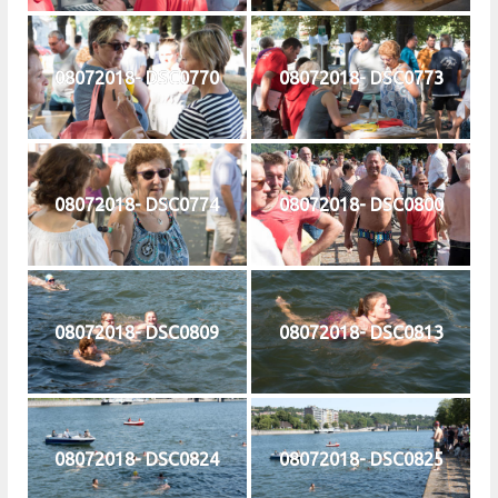
08072018- DSC0770
08072018- DSC0773
08072018- DSC0774
08072018- DSC0800
08072018- DSC0809
08072018- DSC0813
08072018- DSC0824
08072018- DSC0825