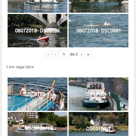
08072018- DSC0786
08072018- DSC0881
«
‹
de
2
›
»
1 km nage libre
DSC0182-1
DSC0184-1
DSC0189-1
DSC0194-2