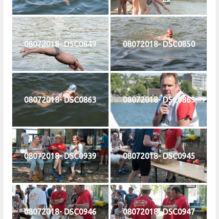
08072018- DSC0849
08072018- DSC0850
08072018- DSC0863
08072018- DSC0869
08072018- DSC0939
08072018- DSC0945
08072018- DSC0946
08072018- DSC0947