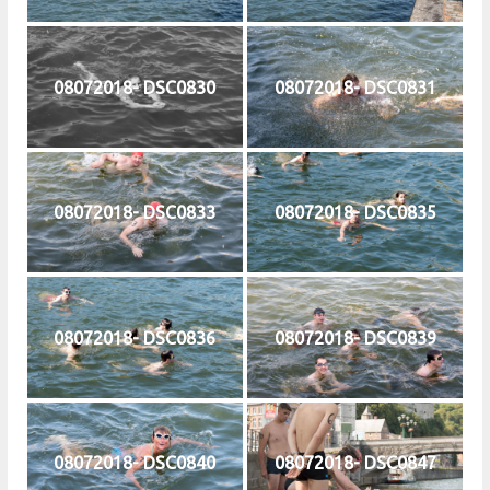
08072018- DSC0830
08072018- DSC0831
08072018- DSC0833
08072018- DSC0835
08072018- DSC0836
08072018- DSC0839
08072018- DSC0840
08072018- DSC0847