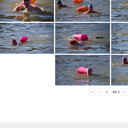
«
‹
de
2
›