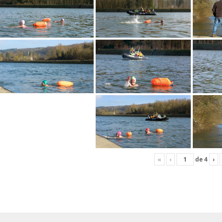
«
‹
de
4
›