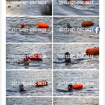
25112021-DSC 0624
25112021-DSC 0625
25112021-DSC 0626
25112021-DSC 0627
25112021-DSC 0628
25112021-DSC 0632
25112021-DSC 0633
25112021-DSC 0634