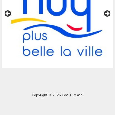
Copyright © 2026
Cool Huy asbl