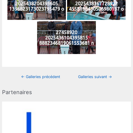
2025438204395605
2025438367728922
1396823173023795479 o
4558898430506980137 o
27458920
2025436104395815
8882346819061553681 n
Navigation
←
Galleries précédent
Galleries suivant
→
des
articles
Partenaires