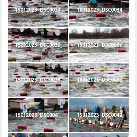
15012023- DSC0033
15012023- DSC0034
15012023- DSC0036
15012023- DSC0037
15012023- DSC0038
15012023- DSC0039
15012023- DSC0041
15012023- DSC0042