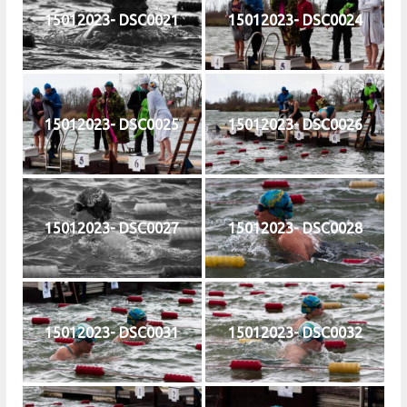
15012023- DSC0021
15012023- DSC0024
15012023- DSC0025
15012023- DSC0026
15012023- DSC0027
15012023- DSC0028
15012023- DSC0031
15012023- DSC0032