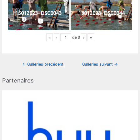
15012023- DSC0043
15012023- DSC0044
«
‹
de
3
›
»
Navigation
←
Galleries précédent
Galleries suivant
→
des
articles
Partenaires