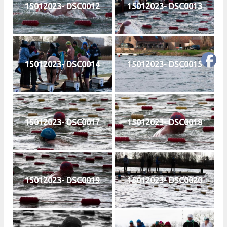
15012023- DSC0012
15012023- DSC0013
15012023- DSC0014
15012023- DSC0015
15012023- DSC0017
15012023- DSC0018
15012023- DSC0019
15012023- DSC0020