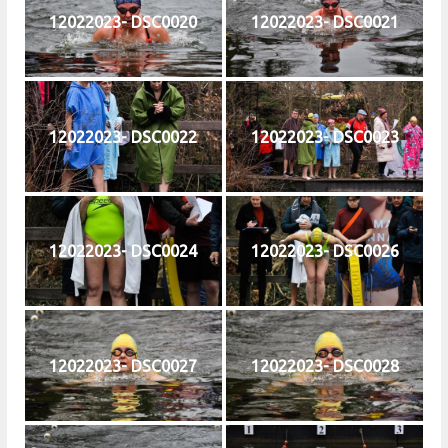
12022023- DSC0020
12022023- DSC0021
12022023- DSC0022
12022023- DSC0023
12022023- DSC0024
12022023- DSC0026
12022023- DSC0027
12022023- DSC0028