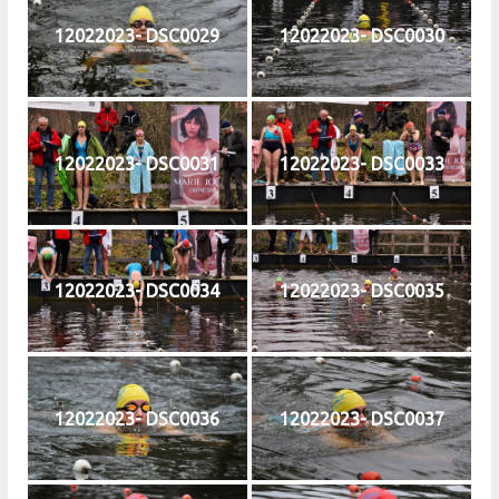
12022023- DSC0029
12022023- DSC0030
12022023- DSC0031
12022023- DSC0033
12022023- DSC0034
12022023- DSC0035
12022023- DSC0036
12022023- DSC0037