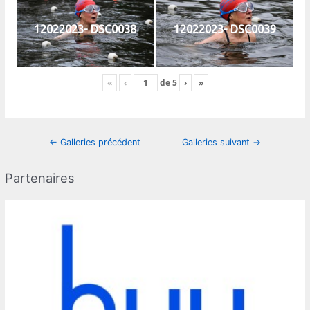
12022023- DSC0038
12022023- DSC0039
«
‹
de
5
›
»
Navigation
←
Galleries précédent
Galleries suivant
→
des
articles
Partenaires