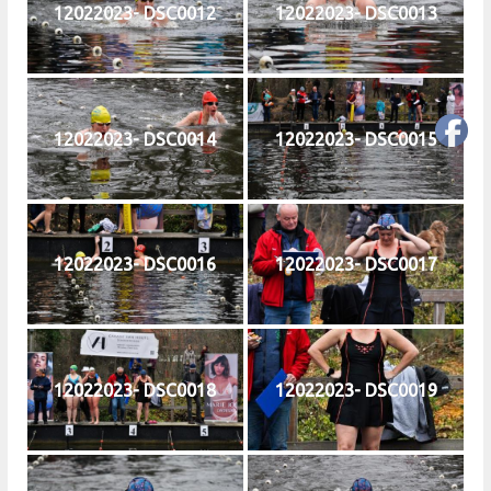
12022023- DSC0012
12022023- DSC0013
12022023- DSC0014
12022023- DSC0015
12022023- DSC0016
12022023- DSC0017
12022023- DSC0018
12022023- DSC0019