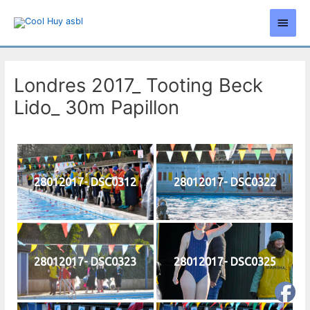
Aller
Men
au
contenu
princ
Londres 2017_ Tooting Beck
Lido_ 30m Papillon
28012017- DSC0312
28012017- DSC0322
28012017- DSC0323
28012017- DSC0325