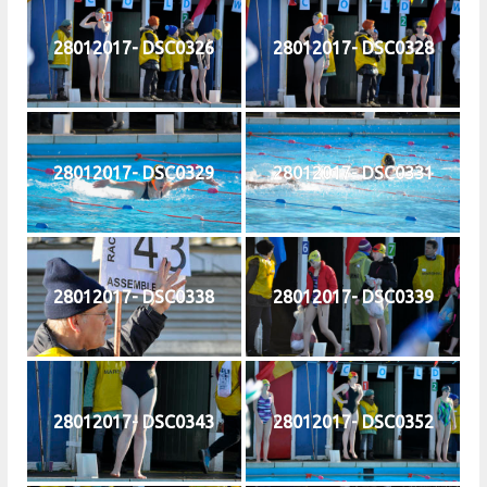
28012017- DSC0326
28012017- DSC0328
28012017- DSC0329
28012017- DSC0331
28012017- DSC0338
28012017- DSC0339
28012017- DSC0343
28012017- DSC0352