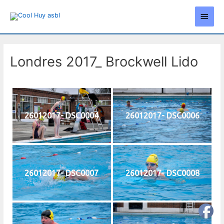
Aller
Men
au
contenu
princ
Londres 2017_ Brockwell Lido
26012017- DSC0004
26012017- DSC0006
26012017- DSC0007
26012017- DSC0008