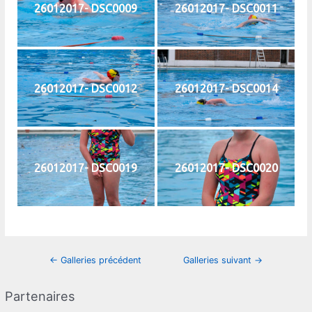
26012017- DSC0009
26012017- DSC0011
26012017- DSC0012
26012017- DSC0014
26012017- DSC0019
26012017- DSC0020
Navigation
←
Galleries précédent
Galleries suivant
→
des
articles
Partenaires