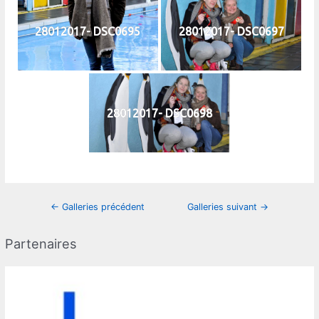
28012017- DSC0695
28012017- DSC0697
28012017- DSC0698
Navigation
←
Galleries précédent
Galleries suivant
→
des
articles
Partenaires