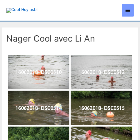
Aller
Men
au
contenu
princ
Nager Cool avec Li An
16062018- DSC0510
16062018- DSC0512
16062018- DSC0514
16062018- DSC0515