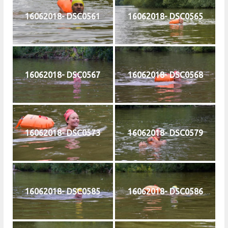
16062018- DSC0561
16062018- DSC0565
16062018- DSC0567
16062018- DSC0568
16062018- DSC0573
16062018- DSC0579
16062018- DSC0585
16062018- DSC0586