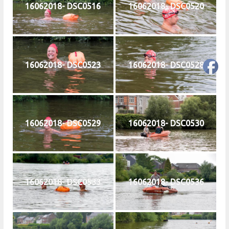
16062018- DSC0516
16062018- DSC0520
16062018- DSC0523
16062018- DSC0528
16062018- DSC0529
16062018- DSC0530
16062018- DSC0533
16062018- DSC0536