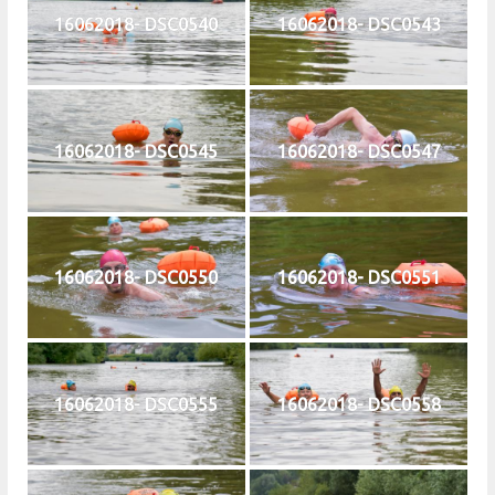
16062018- DSC0540
16062018- DSC0543
16062018- DSC0545
16062018- DSC0547
16062018- DSC0550
16062018- DSC0551
16062018- DSC0555
16062018- DSC0558