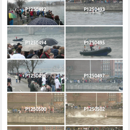
P1250492
P1250493
P1250494
P1250495
P1250496
P1250497
P1250500
P1250502