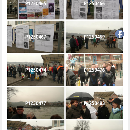
P1250465
P1250466
P1250467
P1250469
P1250474
P1250476
P1250477
P1250483