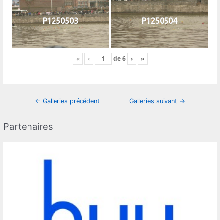
P1250503
P1250504
«
‹
de
6
›
»
Navigation
←
Galleries précédent
Galleries suivant
→
des
articles
Partenaires