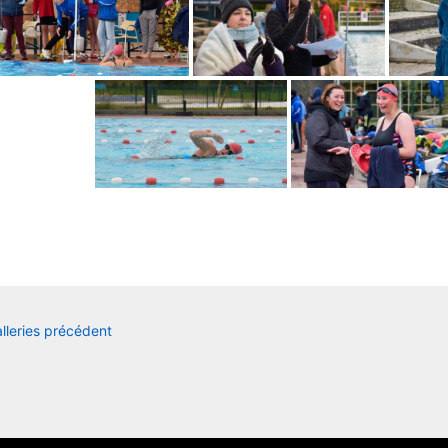
ion
lleries précédent