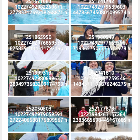
251671683
251741742
10227492982259671
10227492979539603
2778371269218268871 n
4478567450801099574 n
251865950
251960549
10227492976859536
10227492977659556
6258591384311792190 n
7193657507773512979 n
251999313
252041810
10227492980699632
10227492977259546
3894973683209174799 n
1434571195876246275 n
252050503
252177873
10227492979059591
10223994263157264
2722406688176899567 n
2333685698445167685 n