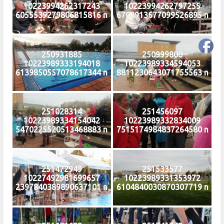
10223994262317243
10223994262797255
6055539279806815816 n
6708913677099526895 n
250931885
250999800
10223989333194018
10223989334594053
6139850557078617344 n
8811230643071755563 n
251028314
251456097
10223989334154042
10223989332834009
5470225520513468883 n
7515174984837264580 n
251472949
251533577
10227492981699657
10223989331353972
2397840389890637101 n
6104840030870307719 n