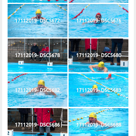
17112019- DSC5672
17112019- DSC5676
17112019- DSC5678
17112019- DSC5680
17112019- DSC5682
17112019- DSC5683
17112019- DSC5686
17112019- DSC5688