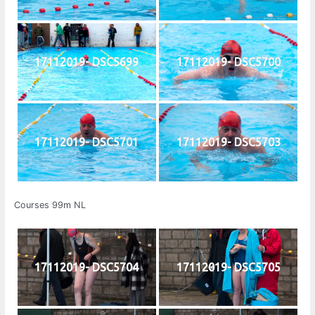
17112019- DSC5699
17112019- DSC5700
17112019- DSC5701
17112019- DSC5703
Courses 99m NL
17112019- DSC5704
17112019- DSC5705