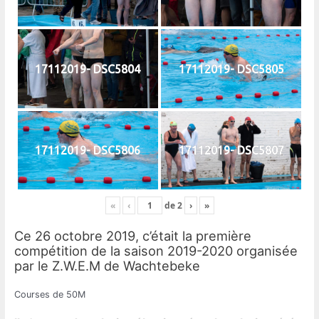
17112019- DSC5804
17112019- DSC5805
17112019- DSC5806
17112019- DSC5807
«
‹
de
2
›
»
Ce 26 octobre 2019, c’était la première
compétition de la saison 2019-2020 organisée
par le Z.W.E.M de Wachtebeke
Courses de 50M