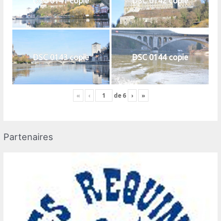
DSC 0141 copie
DSC 0142 copie
DSC 0143 copie
DSC 0144 copie
«
‹
de
6
›
»
Partenaires