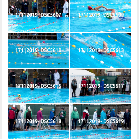
17112019- DSC5607
17112019- DSC5609
17112019- DSC5610
17112019- DSC5613
17112019- DSC5616
17112019- DSC5617
17112019- DSC5618
17112019- DSC5619