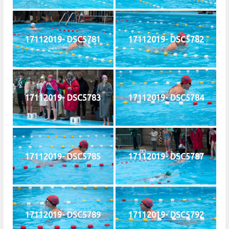
17112019- DSC5781
17112019- DSC5782
17112019- DSC5783
17112019- DSC5784
17112019- DSC5785
17112019- DSC5787
17112019- DSC5789
17112019- DSC5792