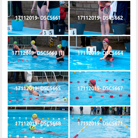
17112019- DSC5661
17112019- DSC5662
17112019- DSC5663 (1)
17112019- DSC5664
17112019- DSC5665
17112019- DSC5667
17112019- DSC5668
17112019- DSC5671