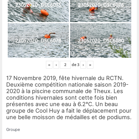
23052020- DSC6075
23052020- DSC6076
23052020- DSC6078
23052020- DSC6080
«
‹
de
3
›
»
17 Novembre 2019, fête hivernale du RCTN.
Deuxième compétition nationale saison 2019-
2020 à la piscine communale de Theux. Les
conditions hivernales sont cette fois bien
présentes avec une eau à 6.2°C. Un beau
groupe de Cool Huy a fait le déplacement pour
une belle moisson de médailles et de podiums.
Groupe