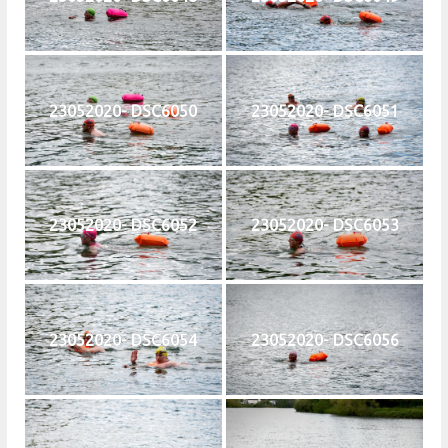
23052020- DSC6050
23052020- DSC6051
23052020- DSC6052
23052020- DSC6053
23052020- DSC6054
23052020- DSC6056