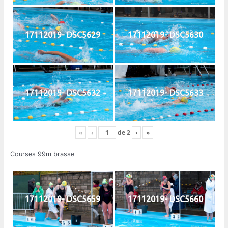
17112019- DSC5629
17112019- DSC5630
17112019- DSC5632
17112019- DSC5633
«
‹
de
2
›
»
Courses 99m brasse
17112019- DSC5659
17112019- DSC5660