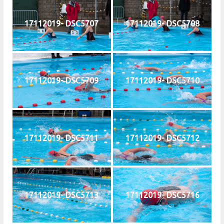
17112019- DSC5707
17112019- DSC5708
17112019- DSC5709
17112019- DSC5710
17112019- DSC5711
17112019- DSC5712
17112019- DSC5713
17112019- DSC5716