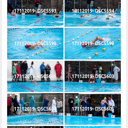
17112019- DSC5593
17112019- DSC5594
17112019- DSC5596
17112019- DSC5599
17112019- DSC5601
17112019- DSC5603
17112019- DSC5604
17112019- DSC5605