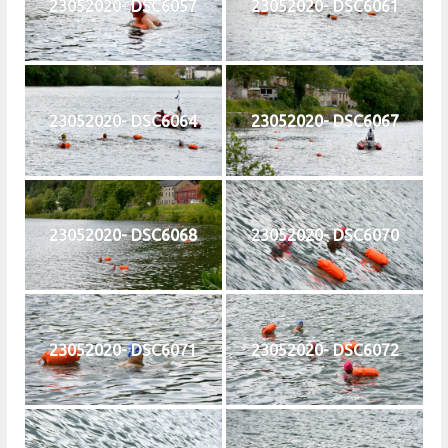
23052020- DSC6057
23052020- DSC6061
23052020- DSC6064
23052020- DSC6067
23052020- DSC6068
23052020- DSC6070
23052020- DSC6071
23052020- DSC6072