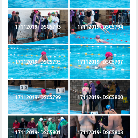
17112019- DSC5793
17112019- DSC5794
17112019- DSC5795
17112019- DSC5797
17112019- DSC5799
17112019- DSC5800
17112019- DSC5801
17112019- DSC5803