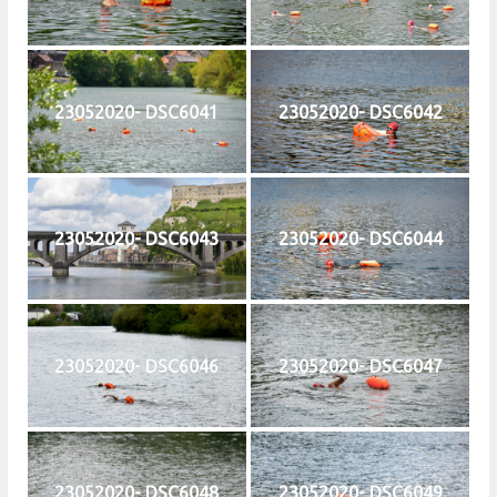
23052020- DSC6041
23052020- DSC6042
23052020- DSC6043
23052020- DSC6044
23052020- DSC6046
23052020- DSC6047
23052020- DSC6048
23052020- DSC6049