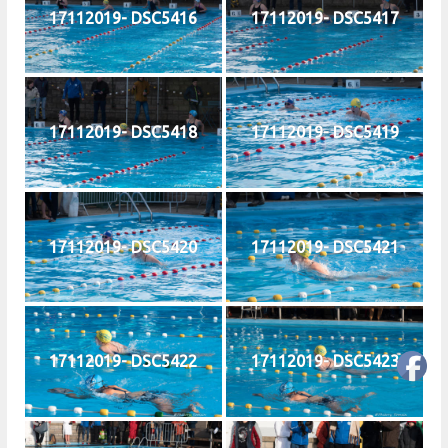
17112019- DSC5416
17112019- DSC5417
17112019- DSC5418
17112019- DSC5419
17112019- DSC5420
17112019- DSC5421
17112019- DSC5422
17112019- DSC5423