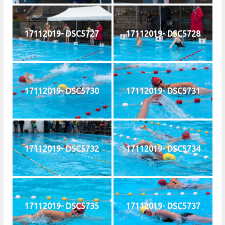
17112019- DSC5727
17112019- DSC5728
17112019- DSC5730
17112019- DSC5731
17112019- DSC5732
17112019- DSC5734
17112019- DSC5735
17112019- DSC5737