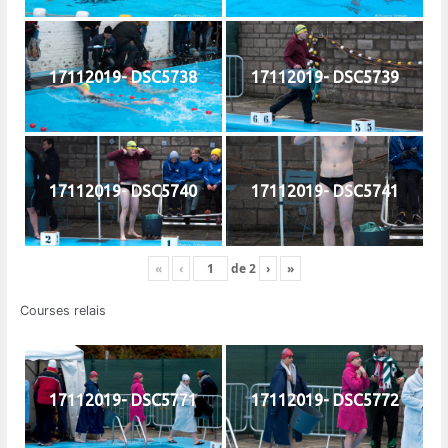
17112019- DSC5738
17112019- DSC5739
17112019- DSC5740
17112019- DSC5741
«
‹
de
2
›
»
Courses relais
17112019- DSC5771
17112019- DSC5772