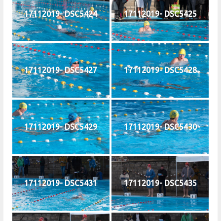
17112019- DSC5424
17112019- DSC5425
17112019- DSC5427
17112019- DSC5428
17112019- DSC5429
17112019- DSC5430
17112019- DSC5431
17112019- DSC5435