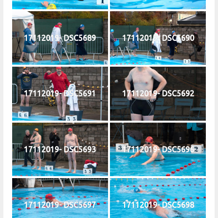
17112019- DSC5689
17112019- DSC5690
17112019- DSC5691
17112019- DSC5692
17112019- DSC5693
17112019- DSC5696
17112019- DSC5697
17112019- DSC5698