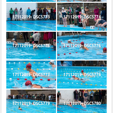
17112019- DSC5773
17112019- DSC5774
17112019- DSC5775
17112019- DSC5776
17112019- DSC5777
17112019- DSC5778
17112019- DSC5779
17112019- DSC5780