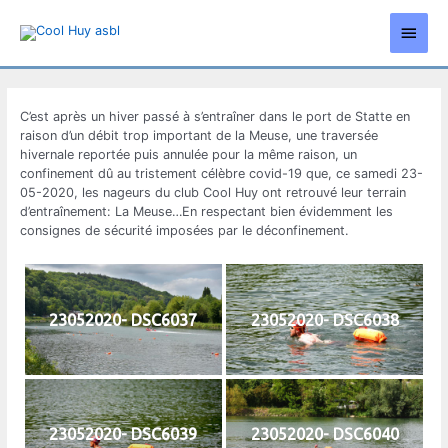
Aller
Men
au
contenu
princ
C’est après un hiver passé à s’entraîner dans le port de Statte en
raison d’un débit trop important de la Meuse, une traversée
hivernale reportée puis annulée pour la même raison, un
confinement dû au tristement célèbre covid-19 que, ce samedi 23-
05-2020, les nageurs du club Cool Huy ont retrouvé leur terrain
d’entraînement: La Meuse…En respectant bien évidemment les
consignes de sécurité imposées par le déconfinement.
23052020- DSC6037
23052020- DSC6038
23052020- DSC6039
23052020- DSC6040