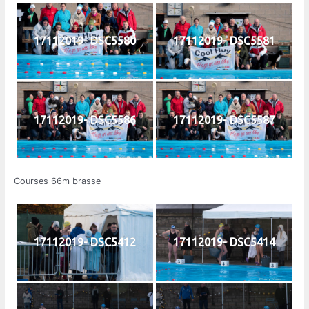
17112019- DSC5580
17112019- DSC5581
17112019- DSC5586
17112019- DSC5587
Courses 66m brasse
17112019- DSC5412
17112019- DSC5414