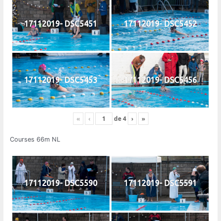
17112019- DSC5451
17112019- DSC5452
17112019- DSC5453
17112019- DSC5456
«
‹
de
4
›
»
Courses 66m NL
17112019- DSC5590
17112019- DSC5591