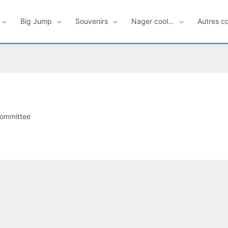
Big Jump
Souvenirs
Nager cool…
Autres c
ommittee