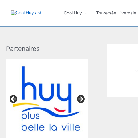
Skip
to
Cool Huy
Traversée Hivernale
content
Partenaires
c