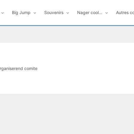
Big Jump
Souvenirs
Nager cool…
Autres c
rganiserend comite