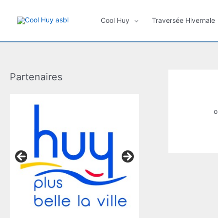
Spring
naar
Cool Huy
Traversée Hivernale
de
inhoud
Partenaires
o