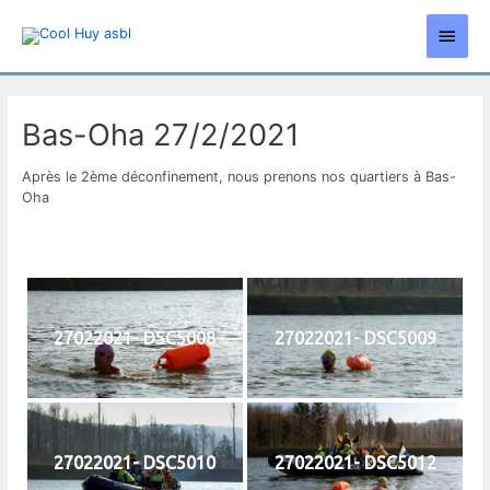
Aller
Men
au
contenu
princ
Bas-Oha 27/2/2021
Après le 2ème déconfinement, nous prenons nos quartiers à Bas-
Oha
27022021- DSC5008
27022021- DSC5009
27022021- DSC5010
27022021- DSC5012