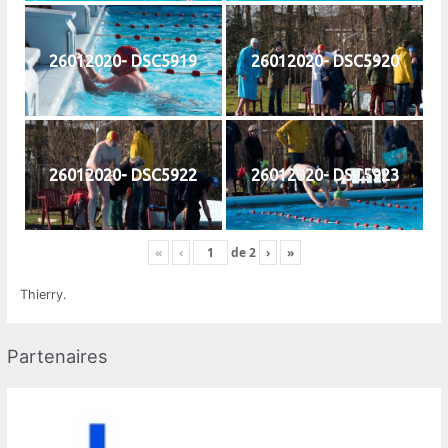
26012020- DSC5919
26012020- DSC5920
26012020- DSC5922
26012020- DSC5923
«
‹
de
2
›
»
Thierry.
Partenaires