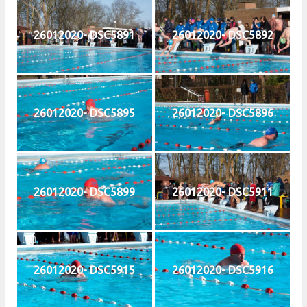
26012020- DSC5891
26012020- DSC5892
26012020- DSC5895
26012020- DSC5896
26012020- DSC5899
26012020- DSC5911
26012020- DSC5915
26012020- DSC5916