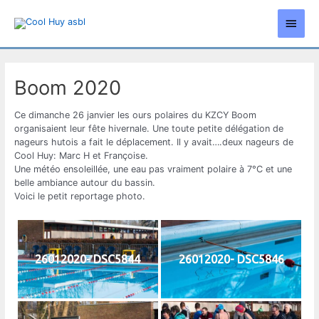
Aller
Men
au
contenu
princ
Boom 2020
Ce dimanche 26 janvier les ours polaires du KZCY Boom
organisaient leur fête hivernale. Une toute petite délégation de
nageurs hutois a fait le déplacement. Il y avait….deux nageurs de
Cool Huy: Marc H et Françoise.
Une météo ensoleillée, une eau pas vraiment polaire à 7°C et une
belle ambiance autour du bassin.
Voici le petit reportage photo.
26012020- DSC5844
26012020- DSC5846