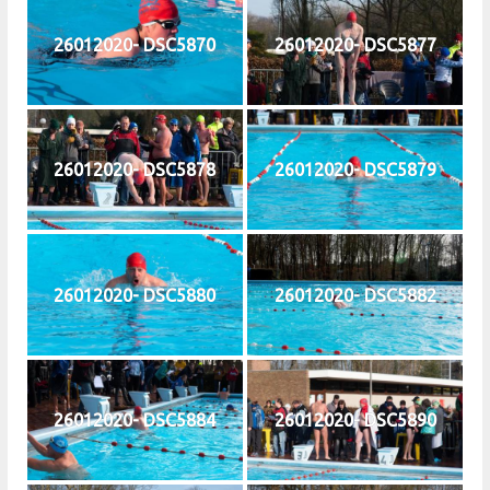
26012020- DSC5870
26012020- DSC5877
26012020- DSC5878
26012020- DSC5879
26012020- DSC5880
26012020- DSC5882
26012020- DSC5884
26012020- DSC5890