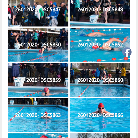
26012020- DSC5847
26012020- DSC5848
26012020- DSC5850
26012020- DSC5852
26012020- DSC5859
26012020- DSC5860
26012020- DSC5863
26012020- DSC5866