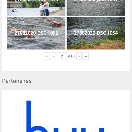
27082020-DSC 1052
27082020-DSC 1054
«
‹
de
3
›
»
Partenaires