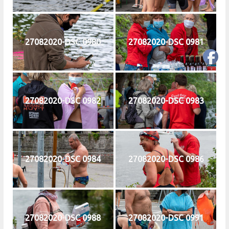
27082020-DSC 0980
27082020-DSC 0981
27082020-DSC 0982
27082020-DSC 0983
27082020-DSC 0984
27082020-DSC 0986
27082020-DSC 0988
27082020-DSC 0991