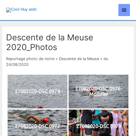
Aller
Men
au
contenu
princ
Descente de la Meuse
2020_Photos
Reportage photo de notre « Descente de la Meuse » du
24/08/2020
27082020-DSC 0976-
27082020-DSC 0974
Modifier
27082020-DSC 0977
27082020-DSC 0979