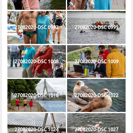
27082020-DSC 0992
27082020-DSC 0999
27082020-DSC 1008
27082020-DSC 1009
27082020-DSC 1018
27082020-DSC 1022
27082020-DSC 1024
27082020-DSC 1027