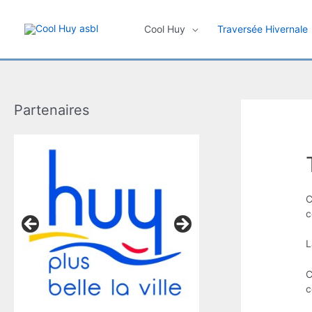
Aller
au
Cool Huy
Traversée Hivernale
contenu
Partenaires
C
c
L
C
c