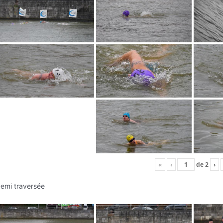
«
‹
de
2
›
emi traversée