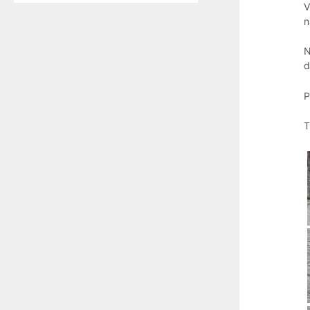
V
n
N
d
P
T