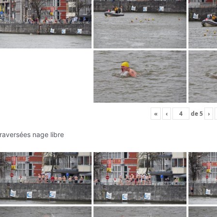
«
‹
de
5
›
raversées nage libre