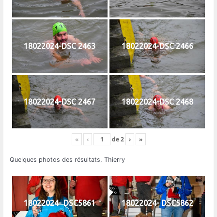
18022024-DSC 2463
18022024-DSC 2466
18022024-DSC 2467
18022024-DSC 2468
«
‹
de
2
›
»
Quelques photos des résultats, Thierry
18022024- DSC5861
18022024- DSC5862