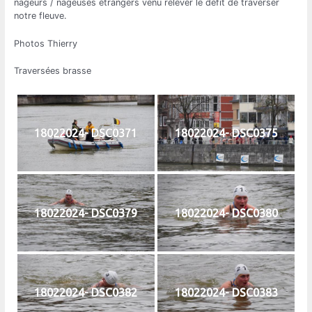
nageurs / nageuses étrangers venu relever le défit de traverser
notre fleuve.
Photos Thierry
Traversées brasse
18022024- DSC0371
18022024- DSC0375
18022024- DSC0379
18022024- DSC0380
18022024- DSC0382
18022024- DSC0383