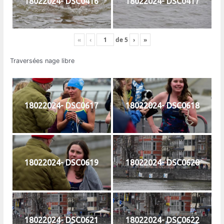
18022024- DSC0416
18022024- DSC0417
«
‹
de
5
›
»
Traversées nage libre
18022024- DSC0617
18022024- DSC0618
18022024- DSC0619
18022024- DSC0620
18022024- DSC0621
18022024- DSC0622