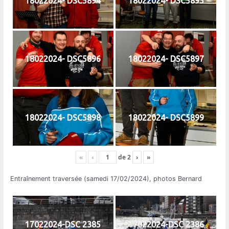
18022024- DSC5894
18022024- DSC5895
18022024- DSC5896
18022024- DSC5897
18022024- DSC5898
18022024- DSC5899
«
‹
de
2
›
»
Entraînement traversée (samedi 17/02/2024), photos Bernard
17022024-DSC 2385
17022024-DSC 2386