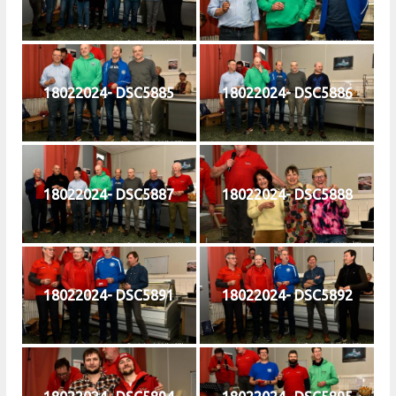
18022024- DSC5885
18022024- DSC5886
18022024- DSC5887
18022024- DSC5888
18022024- DSC5891
18022024- DSC5892