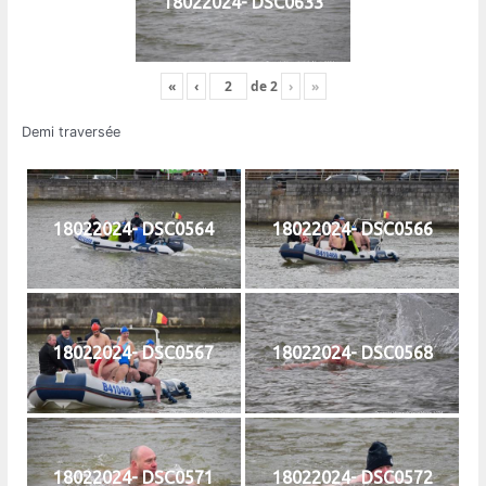
18022024- DSC0633
«
‹
de
2
›
»
Demi traversée
18022024- DSC0564
18022024- DSC0566
18022024- DSC0567
18022024- DSC0568
18022024- DSC0571
18022024- DSC0572