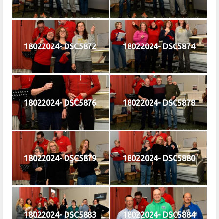
18022024- DSC5872
18022024- DSC5874
18022024- DSC5876
18022024- DSC5878
18022024- DSC5879
18022024- DSC5880
18022024- DSC5883
18022024- DSC5884