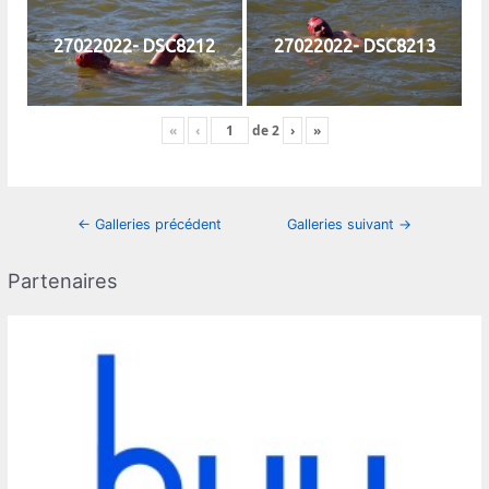
27022022- DSC8212
27022022- DSC8213
«
‹
de
2
›
»
Navigation
←
Galleries précédent
Galleries suivant
→
des
articles
Partenaires