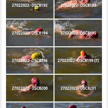
27022022- DSC8192
27022022- DSC8193
27022022- DSC8194
27022022- DSC8195
27022022- DSC8196
27022022- DSC8199 (1)
27022022- DSC8200
27022022- DSC8201