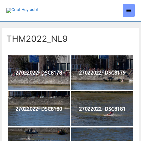
Aller
Men
au
contenu
princ
THM2022_NL9
27022022- DSC8178
27022022- DSC8179
27022022- DSC8180
27022022- DSC8181