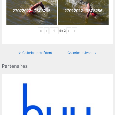
27022022- DSC8255
27022022- DSC8256
«
‹
de
2
›
»
Navigation
←
Galleries précédent
Galleries suivant
→
des
articles
Partenaires