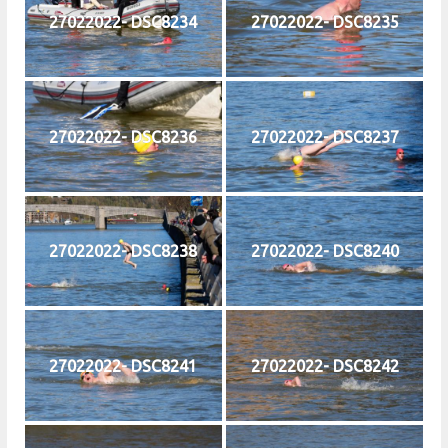
27022022- DSC8234
27022022- DSC8235
27022022- DSC8236
27022022- DSC8237
27022022- DSC8238
27022022- DSC8240
27022022- DSC8241
27022022- DSC8242